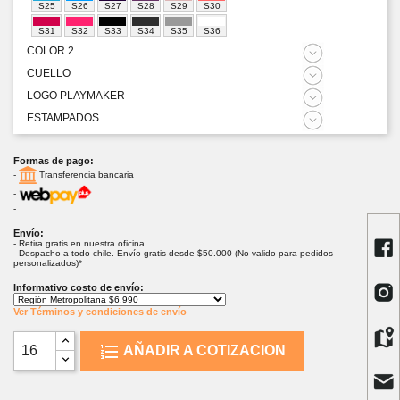
S25
S26
S27
S28
S29
S30
S31
S32
S33
S34
S35
S36
COLOR 2
CUELLO
LOGO PLAYMAKER
ESTAMPADOS
Formas de pago:
-
Transferencia bancaria
-
-
Envío:
- Retira gratis en nuestra oficina
- Despacho a todo chile. Envío gratis desde $50.000 (No valido para pedidos
personalizados)*
Informativo costo de envío:
Ver Términos y condiciones de envío
AÑADIR A COTIZACION