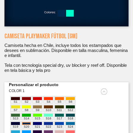
CAMISETA PLAYMAKER FÚTBOL [GM]
Camiseta hecha en Chile, incluye todos los estampados que
desees en sublimación. Disponible en talla masculina, femenina
e infantil.
Tela con tecnología special dry, uv blocker y reef off. Disponible
en tela básica y tela pro
Personalizar el producto
COLOR 1
S1
S2
S3
S4
S5
S6
S7
S8
S9
S10
S11
S12
S13
S14
S15
S16
S17
S18
S19
S20
S21
S22
S23
S24