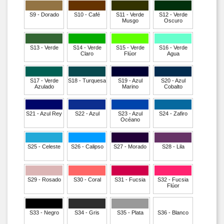
S9 - Dorado
S10 - Café
S11 - Verde
S12 - Verde
Musgo
Oscuro
S13 - Verde
S14 - Verde
S15 - Verde
S16 - Verde
Claro
Flúor
Agua
S17 - Verde
S18 - Turquesa
S19 - Azul
S20 - Azul
Azulado
Marino
Cobalto
S21 - Azul Rey
S22 - Azul
S23 - Azul
S24 - Zafiro
Océano
S25 - Celeste
S26 - Calipso
S27 - Morado
S28 - Lila
S29 - Rosado
S30 - Coral
S31 - Fucsia
S32 - Fucsia
Flúor
S33 - Negro
S34 - Gris
S35 - Plata
S36 - Blanco