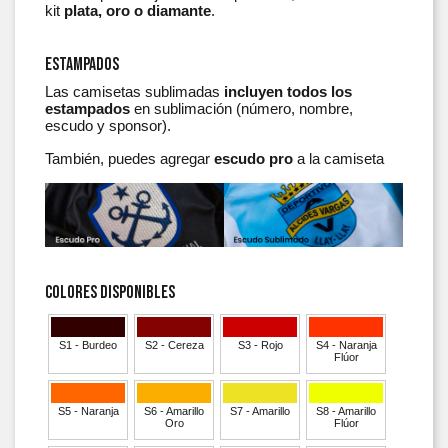
kit
plata, oro o diamante
.
Estampados
Las camisetas sublimadas
incluyen todos los
estampados
en sublimación (número, nombre,
escudo y sponsor).
También, puedes agregar
escudo pro
a la camiseta
Colores Disponibles
S1 - Burdeo
S2 - Cereza
S3 - Rojo
S4 - Naranja
Flúor
S5 - Naranja
S6 - Amarillo
S7 - Amarillo
S8 - Amarillo
Oro
Flúor