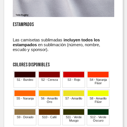
Estampados
Las camisetas sublimadas
incluyen todos los
estampados
en sublimación (número, nombre,
escudo y sponsor).
Colores Disponibles
S1 - Burdeo
S2 - Cereza
S3 - Rojo
S4 - Naranja
Flúor
S5 - Naranja
S6 - Amarillo
S7 - Amarillo
S8 - Amarillo
Oro
Flúor
S9 - Dorado
S10 - Café
S11 - Verde
S12 - Verde
Musgo
Oscuro