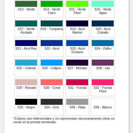
S13 - Verde
S14 - Verde
S15 - Verde
S16 - Verde
Claro
Flúor
Agua
S17 - Verde
S18 - Turquesa
S19 - Azul
S20 - Azul
Azulado
Marino
Cobalto
S21 - Azul Rey
S22 - Azul
S23 - Azul
S24 - Zafiro
Océano
S25 - Celeste
S26 - Calipso
S27 - Morado
S28 - Lila
S29 - Rosado
S30 - Coral
S31 - Fucsia
S32 - Fucsia
Flúor
S33 - Negro
S34 - Gris
S35 - Plata
S36 - Blanco
*Colores son referenciales y no representan necesariamente cómo se
verán en la prenda terminada.